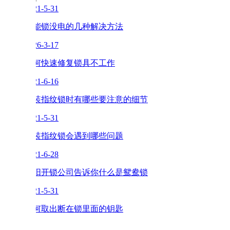
1-5-31
能锁没电的几种解决方法
6-3-17
何快速修复锁具不工作
1-6-16
装指纹锁时有哪些要注意的细节
1-5-31
装指纹锁会遇到哪些问题
1-6-28
阳开锁公司告诉你什么是鸳鸯锁
1-5-31
何取出断在锁里面的钥匙