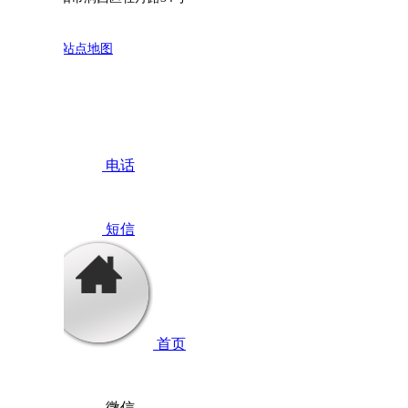
站点地图
电话
短信
首页
微信