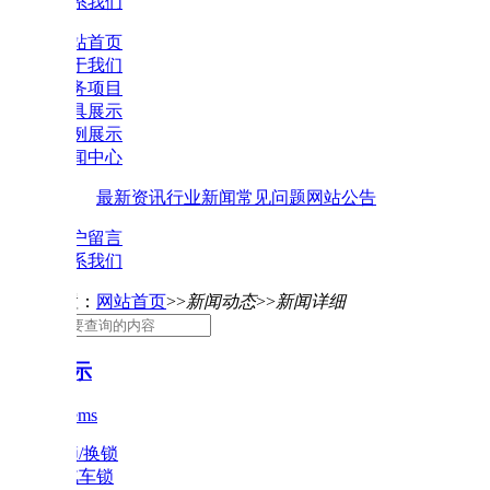
系我们
站首页
于我们
务项目
具展示
例展示
闻中心
最新资讯
行业新闻
常见问题
网站公告
户留言
系我们
置：
网站首页
>>
新闻动态
>>
新闻详细
示
ems
/换锁
汽车锁