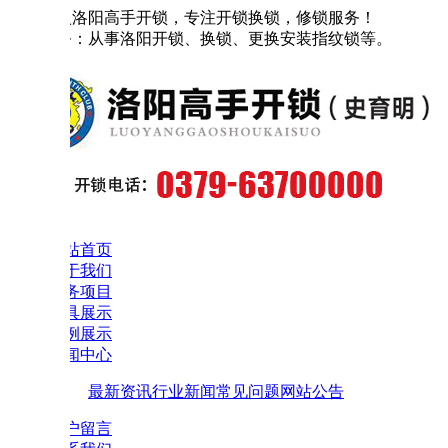
入洛阳高手开锁，专注开锁换锁，修锁服务！
务：从事洛阳开锁、换锁、更换安装指纹锁等。
站首页
于我们
务项目
具展示
例展示
闻中心
最新资讯
行业新闻
常见问题
网站公告
户留言