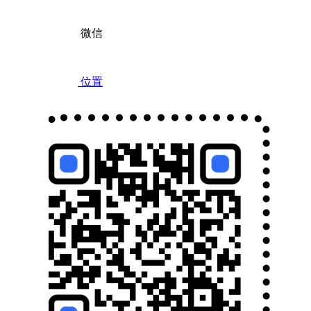
微信
位置