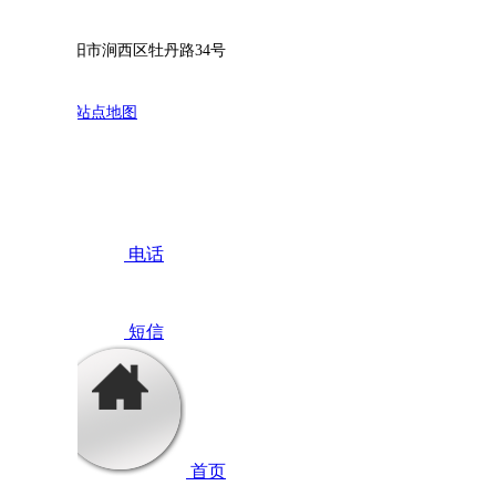
阳市涧西区牡丹路34号
站点地图
电话
短信
首页