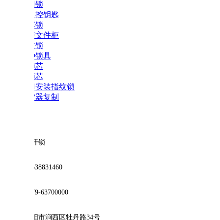
门锁
遥控钥匙
车锁
柜文件柜
纹锁
种锁具
锁芯
锁芯
门安装指纹锁
控器复制
开锁
8831460
-63700000
阳市涧西区牡丹路34号