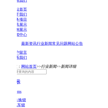
系我们
站首页
于我们
务项目
具展示
例展示
闻中心
最新资讯
行业新闻
常见问题
网站公告
户留言
系我们
置：
网站首页
>>
行业新闻
>>
新闻详细
示
ems
/换锁
汽车锁