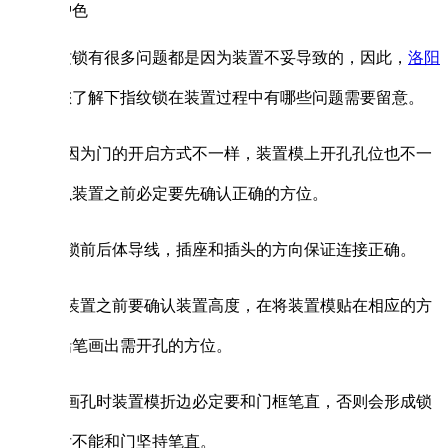
护色
纹锁有很多问题都是因为装置不妥导致的，因此，
洛阳
您了解下指纹锁在装置过程中有哪些问题需要留意。
、因为门的开启方式不一样，装置模上开孔孔位也不一
以装置之前必定要先确认正确的方位。
、锁前后体导线，插座和插头的方向保证连接正确。
、装置之前要确认装置高度，在将装置模贴在相应的方
铅笔画出需开孔的方位。
、画孔时装置模折边必定要和门框笔直，否则会形成锁
后不能和门坚持笔直。