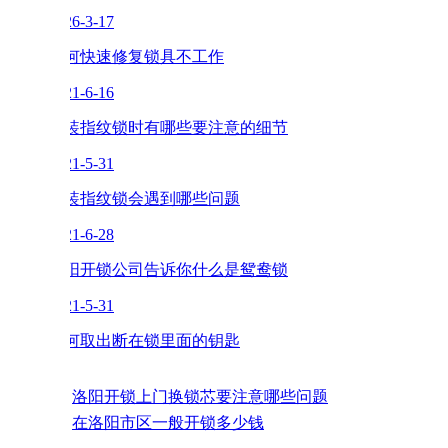
6-3-17
何快速修复锁具不工作
1-6-16
装指纹锁时有哪些要注意的细节
1-5-31
装指纹锁会遇到哪些问题
1-6-28
阳开锁公司告诉你什么是鸳鸯锁
1-5-31
何取出断在锁里面的钥匙
：
洛阳开锁上门换锁芯要注意哪些问题
：
在洛阳市区一般开锁多少钱