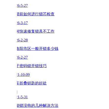
6-5-27
锁前如何进行锁芯检查
6-3-17
何快速修复锁具不工作
6-2-28
洛阳市区一般开锁多少钱
6-2-27
子密码锁开锁技巧
21-10-09
车折叠钥匙的好处
闻
1-5-31
能锁没电的几种解决方法